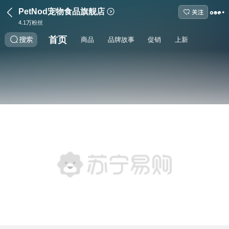
PetNod宠物食品旗舰店
4.1万
粉丝
首页
商品
品牌故事
促销
上新