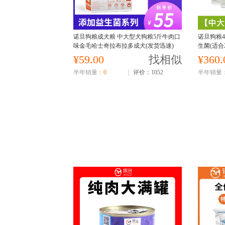
诺旦狗粮成犬粮 中大型犬狗粮5斤牛肉口
诺旦狗粮4
味金毛哈士奇拉布拉多成犬(发货迅速)
生菌(适
幼犬
¥59.00
找相似
¥360.
半年销量：
0
|
评价：1052
半年销量