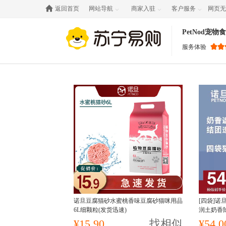

返回首页
网站导航
商家入驻
客户服务
网页无



PetNod宠
服务体验
诺旦豆腐猫砂水蜜桃香味豆腐砂猫咪用品
[四袋]
6L细颗粒(发货迅速)
润土奶香
团低价高
¥15.90
找相似
¥54.0