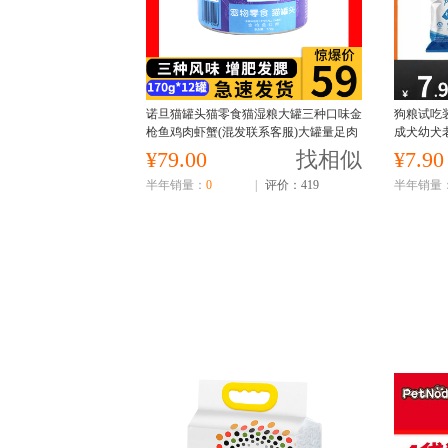
诺旦猫罐头猫零食猫湿粮大罐三种口味金
狗粮试吃装
枪鱼鸡肉虾蟹(混发联系客服)大罐量足肉
成犬幼犬
多(发货迅速)
¥79.00
找相似
¥7.90
半年销量：
0
|
评价：419
半年销量