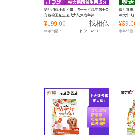
诺旦狗粮小型犬10斤冻干三拼鸡肉冻干蛋
诺旦狗粮
黄粒德国益生菌成犬幼犬老年期
年犬牛肉
迅速)
¥199.00
找相似
¥59.0
半年销量：
1
|
评价：4523
半年销量