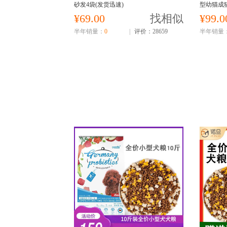
砂发4袋(发货迅速)
型幼猫成
迅速)
¥69.00
找相似
¥99.0
半年销量：
0
|
评价：28659
半年销量